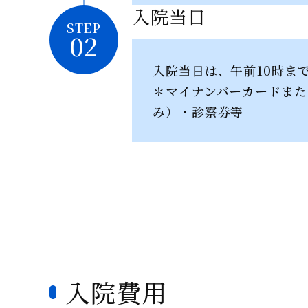
入院当日
STEP
02
入院当日は、午前10時ま
✽マイナンバーカードま
み）・診察券等
入院費用