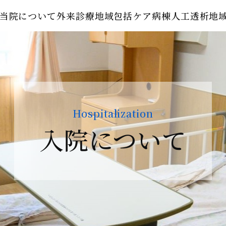
当院について
外来診療
地域包括ケア病棟
人工透析
地
Hospitalization
入院について